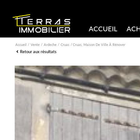
ACCUEIL
AC
Accueil
Vente
Ardeche
Cruas
Cruas, Maison De Ville À Rénover
Retour aux résultats