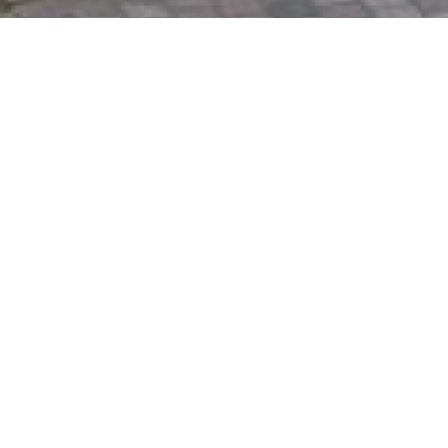
énover
 sur trois niveaux de 80 m2 chacun. ,Possibilité
vestissement locatif. ,Garage, caves en sous sol,