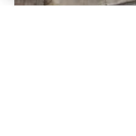
BIEN VENDU
cruas, maison de ville à r
description de l'offre
Maison de ville à rénover entiérement avec garage,
d'am²nager plusieurs logements afin d'y faire un in