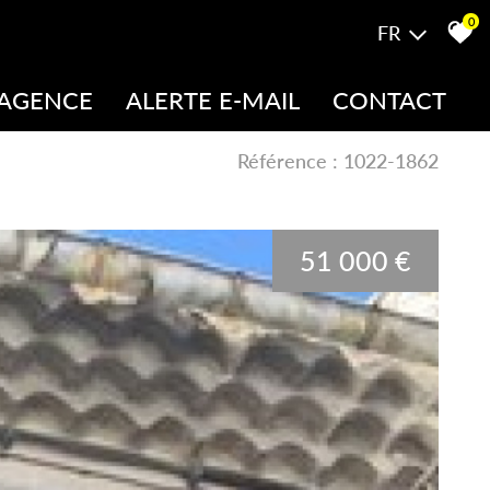
0
FR
 AGENCE
ALERTE E-MAIL
CONTACT
uipe
Référence : 1022-1862
51 000 €