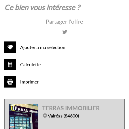
la ville de roche-saint-secret-béconne
ce bien vous intéresse ?
(26770)
Partager l'offre
+
−
Ajouter à ma sélection
Calculette
Imprimer
TERRAS IMMOBILIER
Leaflet
|
©
Jawg
Maps
|
© OpenStreetMap
Valréas (84600)
École primaire