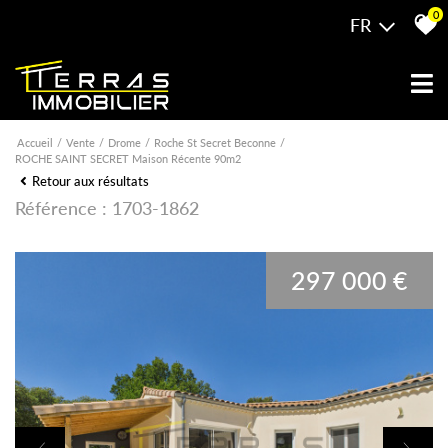
0
FR
Accueil
Vente
Drome
Roche St Secret Beconne
ROCHE SAINT SECRET Maison Récente 90m2
Retour aux résultats
Référence : 1703-1862
297 000 €