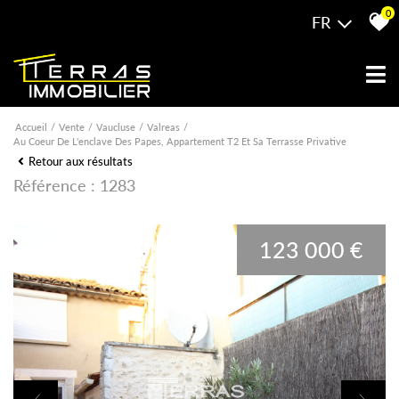
0
FR
Accueil
Vente
Vaucluse
Valreas
Au Coeur De L'enclave Des Papes, Appartement T2 Et Sa Terrasse Privative
Retour aux résultats
Référence : 1283
123 000 €