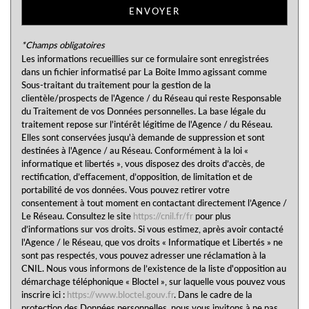
Nombre d'enfants par famille
0,92
ENVOYER
Familles sans enfant
50,23 %
Familles avec 1 ou 2 enfants
38,95 %
*Champs obligatoires
Les informations recueillies sur ce formulaire sont enregistrées
Maisons
70,09 %
dans un fichier informatisé par La Boite Immo agissant comme
Sous-traitant du traitement pour la gestion de la
Appartements
29,91 %
clientèle/prospects de l'Agence / du Réseau qui reste Responsable
Familles avec 3 enfants
8,27 %
du Traitement de vos Données personnelles. La base légale du
traitement repose sur l'intérêt légitime de l'Agence / du Réseau.
Elles sont conservées jusqu'à demande de suppression et sont
destinées à l'Agence / au Réseau. Conformément à la loi «
informatique et libertés », vous disposez des droits d’accès, de
rectification, d’effacement, d’opposition, de limitation et de
portabilité de vos données. Vous pouvez retirer votre
consentement à tout moment en contactant directement l’Agence /
Le Réseau. Consultez le site
https://cnil.fr/fr
pour plus
d’informations sur vos droits. Si vous estimez, après avoir contacté
l'Agence / le Réseau, que vos droits « Informatique et Libertés » ne
sont pas respectés, vous pouvez adresser une réclamation à la
CNIL. Nous vous informons de l’existence de la liste d'opposition au
démarchage téléphonique « Bloctel », sur laquelle vous pouvez vous
inscrire ici :
https://www.bloctel.gouv.fr
. Dans le cadre de la
protection des Données personnelles, nous vous invitons à ne pas