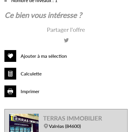
Nombre de niveaux : 1
la ville de valréas (84600)
ce bien vous intéresse ?
+
Partager l'offre
−
Ajouter à ma sélection
Calculette
Imprimer
Leaflet
|
©
Jawg
Maps
|
© OpenStreetMap
TERRAS IMMOBILIER
Collège
Valréas (84600)
École primaire