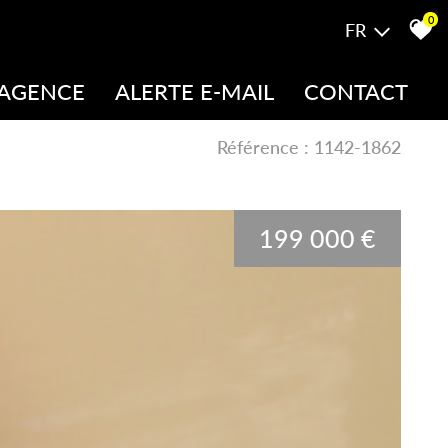
0
FR
 AGENCE
ALERTE E-MAIL
CONTACT
uipe
Référence : 1142-1862
199 000 €