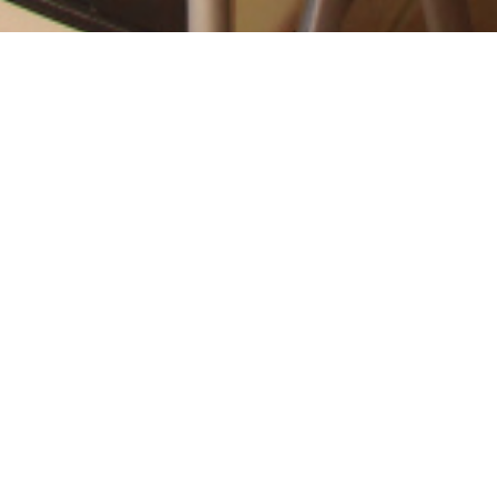
 avec terras immobilier.
u centre et des commodités, maison récente (2008),