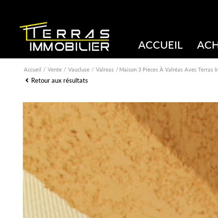
ACCUEIL
AC
Accueil
Vente
Vaucluse
Valreas
Maison 3 Pièces À Valréas Avec Terras I
Retour aux résultats