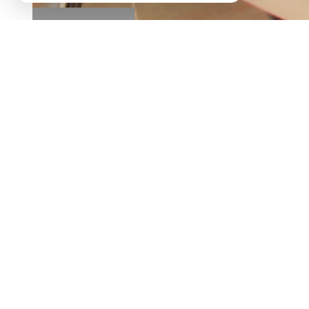
BIEN VENDU
EXCLUSIVITÉ
maison 3 pièces à valréas
description de l'offre
Valréas, dans un quartier résidentiel et proche d