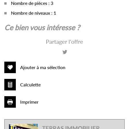
Nombre de pièces : 3
Nombre de niveaux : 1
la ville de valréas (84600)
ce bien vous intéresse ?
+
Partager l'offre
−
Ajouter à ma sélection
Calculette
Imprimer
Leaflet
|
©
Jawg
Maps
|
© OpenStreetMap
TERRAS IMMOBILIER