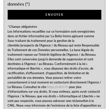
données (*)
Habitants de 25 à 55 ans
33,61 %
Habitants de plus de 55 ans
37,70 %
ENVOYER
Nombre d'enfants par famille
0,92
*Champs obligatoires
Familles sans enfant
50,23 %
Les informations recueillies sur ce formulaire sont enregistrées
dans un fichier informatisé par La Boite Immo agissant comme
Familles avec 1 ou 2 enfants
38,95 %
Sous-traitant du traitement pour la gestion de la
Maisons
70,09 %
clientèle/prospects de l'Agence / du Réseau qui reste Responsable
du Traitement de vos Données personnelles. La base légale du
Appartements
29,91 %
traitement repose sur l'intérêt légitime de l'Agence / du Réseau.
Elles sont conservées jusqu'à demande de suppression et sont
Familles avec 3 enfants
8,27 %
destinées à l'Agence / au Réseau. Conformément à la loi «
informatique et libertés », vous disposez des droits d’accès, de
rectification, d’effacement, d’opposition, de limitation et de
portabilité de vos données. Vous pouvez retirer votre
consentement à tout moment en contactant directement l’Agence /
Le Réseau. Consultez le site
https://cnil.fr/fr
pour plus
d’informations sur vos droits. Si vous estimez, après avoir contacté
l'Agence / le Réseau, que vos droits « Informatique et Libertés » ne
sont pas respectés, vous pouvez adresser une réclamation à la
CNIL. Nous vous informons de l’existence de la liste d'opposition au