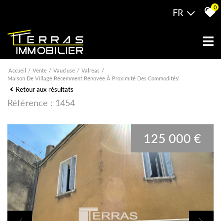
0
FR
Accueil
Vente
Vaucluse
Valreas
Maison De Village Récemment Rénovée À Proximité Des Commodités!
Retour aux résultats
Référence : 1454
125 000 €