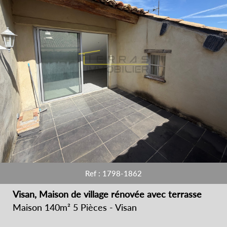
Recherche
+ de critères
+
5KM
10KM
25KM
Critères supplémentaires
Ref : 1798-1862
Piscine
Parking
Terrasse
Visan, Maison de village rénovée avec terrasse
Maison 140m² 5 Pièces - Visan