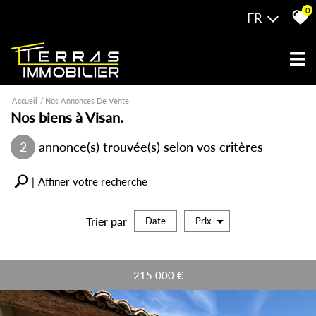
0
FR
Accueil
Nos Annonces De Vente
Nos biens à Visan.
2
annonce(s) trouvée(s) selon vos critères
Affiner votre recherche
Trier par
Date
Prix
Vente
215 000
€