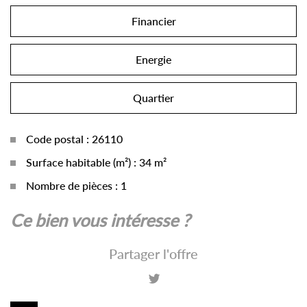
Financier
Energie
Quartier
Code postal : 26110
Surface habitable (m²) : 34 m²
Nombre de pièces : 1
la ville de nyons (26110)
ce bien vous intéresse ?
+
Partager l'offre
−