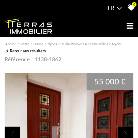
0
FR
Accueil
Vente
Drome
Nyons
Studio Rénové En Centre Ville De Nyons
Retour aux résultats
Référence : 1138-1862
55 000 €