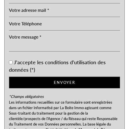
statistiques
Nombre d'habitants
6 632
Propriétaires (vs. locataires)
50,04 %
Taxe habitation
19,98 %
Taxe foncière
20,30 %
Habitants de moins de 25 ans
J'accepte les conditions d'utilisation des
20,81 %
données (*)
Habitants de 25 à 55 ans
27,83 %
Habitants de plus de 55 ans
51,36 %
ENVOYER
Nombre d'enfants par famille
0,71
*Champs obligatoires
Familles sans enfant
58,45 %
Les informations recueillies sur ce formulaire sont enregistrées
dans un fichier informatisé par La Boite Immo agissant comme
Familles avec 1 ou 2 enfants
34,98 %
Sous-traitant du traitement pour la gestion de la
Maisons
49,62 %
clientèle/prospects de l'Agence / du Réseau qui reste Responsable
du Traitement de vos Données personnelles. La base légale du
Appartements
50,38 %