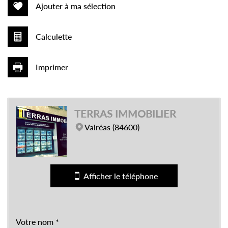
Ajouter à ma sélection
Calculette
Imprimer
Leaflet
|
©
Jawg
Maps
|
© OpenStreetMap
TERRAS IMMOBILIER
Collège
Valréas (84600)
École maternelle
École primaire
Afficher le téléphone
Lycée
Bibliothèque
Bureau de poste