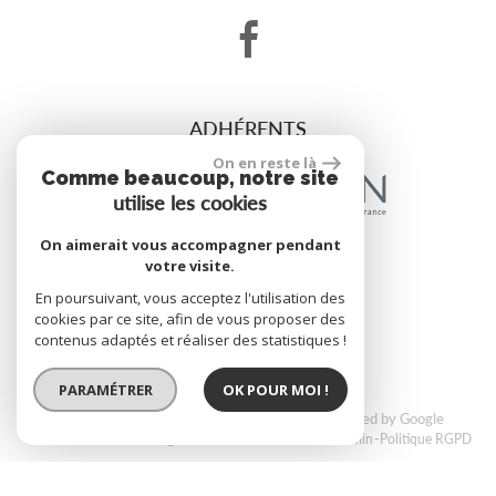
ADHÉRENTS
On en reste là
Comme beaucoup, notre site
utilise les cookies
On aimerait vous accompagner pendant
votre visite.
site réalisé par
En poursuivant, vous acceptez l'utilisation des
cookies par ce site, afin de vous proposer des
contenus adaptés et réaliser des statistiques !
PARAMÉTRER
OK POUR MOI !
© 2026 | Tous droits réservés | Traduction powered by Google
Plan du site
Mentions légales
Nos honoraires
Liens
Admin
Politique RGPD