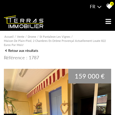
0
FR
Accueil
Vente
Drome
St Pantaleon Les Vignes
Maison De Plain-Pied, 2 Chambres En Drôme Provençal Actuellement Louée 822
Euros Par Mois!
Retour aux résultats
Référence : 1787
159 000 €