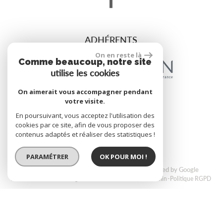
ADHÉRENTS
On en reste là
Comme beaucoup, notre site
utilise les cookies
On aimerait vous accompagner pendant
votre visite.
site réalisé par
En poursuivant, vous acceptez l'utilisation des
cookies par ce site, afin de vous proposer des
contenus adaptés et réaliser des statistiques !
PARAMÉTRER
OK POUR MOI !
© 2026 | Tous droits réservés | Traduction powered by Google
Plan du site
Mentions légales
Nos honoraires
Liens
Admin
Politique RGPD
Site adaptable à tous les types décrans