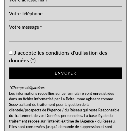
Taxe foncière
15,74 %
Habitants de moins de 25 ans
20,05 %
Habitants de 25 à 55 ans
33,41 %
Habitants de plus de 55 ans
46,54 %
Nombre d'enfants par famille
0,61
J'accepte les conditions d'utilisation des
Familles sans enfant
69,70 %
données (*)
Familles avec 1 ou 2 enfants
27,27 %
Maisons
91,90 %
ENVOYER
Appartements
8,10 %
*Champs obligatoires
Familles avec 3 enfants
3,03 %
Les informations recueillies sur ce formulaire sont enregistrées
dans un fichier informatisé par La Boite Immo agissant comme
Sous-traitant du traitement pour la gestion de la
clientèle/prospects de l'Agence / du Réseau qui reste Responsable
du Traitement de vos Données personnelles. La base légale du
traitement repose sur l'intérêt légitime de l'Agence / du Réseau.
Elles sont conservées jusqu'à demande de suppression et sont