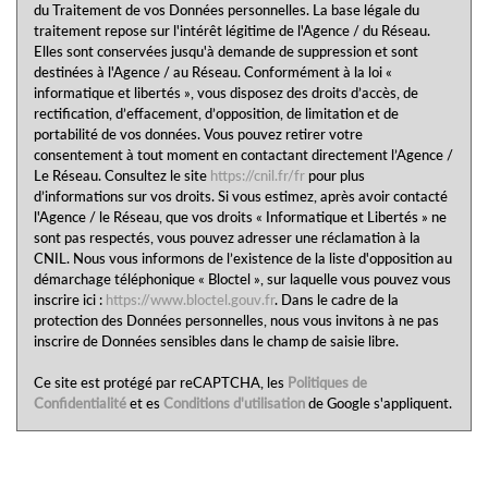
du Traitement de vos Données personnelles. La base légale du
Appartements
29,91 %
traitement repose sur l'intérêt légitime de l'Agence / du Réseau.
Elles sont conservées jusqu'à demande de suppression et sont
Familles avec 3 enfants
8,27 %
destinées à l'Agence / au Réseau. Conformément à la loi «
informatique et libertés », vous disposez des droits d’accès, de
rectification, d’effacement, d’opposition, de limitation et de
portabilité de vos données. Vous pouvez retirer votre
consentement à tout moment en contactant directement l’Agence /
Le Réseau. Consultez le site
https://cnil.fr/fr
pour plus
d’informations sur vos droits. Si vous estimez, après avoir contacté
l'Agence / le Réseau, que vos droits « Informatique et Libertés » ne
sont pas respectés, vous pouvez adresser une réclamation à la
CNIL. Nous vous informons de l’existence de la liste d'opposition au
démarchage téléphonique « Bloctel », sur laquelle vous pouvez vous
inscrire ici :
https://www.bloctel.gouv.fr
. Dans le cadre de la
protection des Données personnelles, nous vous invitons à ne pas
inscrire de Données sensibles dans le champ de saisie libre.
Ce site est protégé par reCAPTCHA, les
Politiques de
Confidentialité
et es
Conditions d'utilisation
de Google s'appliquent.