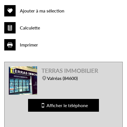
Ajouter à ma sélection
Calculette
Imprimer
Leaflet
|
©
Jawg
Maps
|
© OpenStreetMap
TERRAS IMMOBILIER
Collège
Valréas (84600)
École maternelle
École primaire
Afficher le téléphone
Lycée
Bureau de poste