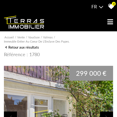
0
FR
Accueil
Vente
Vaucluse
Valreas
Immeuble Entier Au Coeur De L'Enclave Des Papes.
Retour aux résultats
Référence : 1780
299 000 €