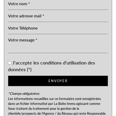
Mairie
statistiques
Nombre d'habitants
9 545
Propriétaires (vs. locataires)
55 %
Taxe habitation
11,08 %
Taxe foncière
23,34 %
Habitants de moins de 25 ans
J'accepte les conditions d'utilisation des
28,70 %
données (*)
Habitants de 25 à 55 ans
33,61 %
Habitants de plus de 55 ans
37,70 %
ENVOYER
Nombre d'enfants par famille
0,92
*Champs obligatoires
Familles sans enfant
50,23 %
Les informations recueillies sur ce formulaire sont enregistrées
dans un fichier informatisé par La Boite Immo agissant comme
Familles avec 1 ou 2 enfants
38,95 %
Sous-traitant du traitement pour la gestion de la
Maisons
70,09 %
clientèle/prospects de l'Agence / du Réseau qui reste Responsable