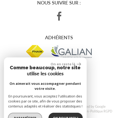
NOUS SUIVRE SUR :
ADHÉRENTS
On en reste là
Comme beaucoup, notre site
utilise les cookies
site réalisé par
On aimerait vous accompagner pendant
votre visite.
En poursuivant, vous acceptez l'utilisation des
cookies par ce site, afin de vous proposer des
contenus adaptés et réaliser des statistiques !
© 2026 | Tous droits réservés | Traduction powered by Google
Plan du site
Mentions légales
Nos honoraires
Liens
Admin
Politique RGPD
PARAMÉTRER
OK POUR MOI !