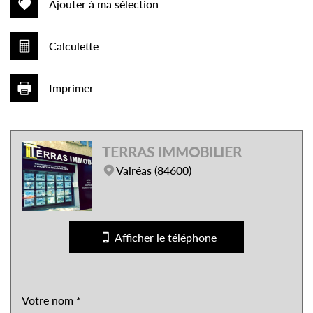
Ajouter à ma sélection
Calculette
Imprimer
Leaflet
|
©
Jawg
Maps
|
© OpenStreetMap
TERRAS IMMOBILIER
École maternelle
Valréas (84600)
École primaire
Bureau de poste
Afficher le téléphone
Mairie
statistiques