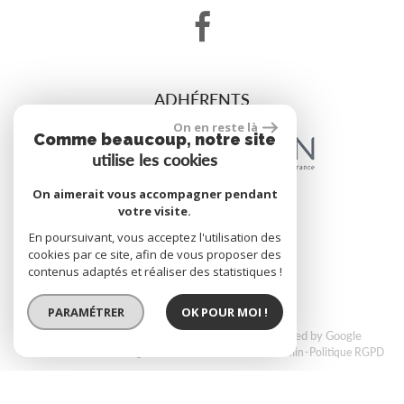
ADHÉRENTS
On en reste là
Comme beaucoup, notre site
utilise les cookies
On aimerait vous accompagner pendant
votre visite.
site réalisé par
En poursuivant, vous acceptez l'utilisation des
cookies par ce site, afin de vous proposer des
contenus adaptés et réaliser des statistiques !
PARAMÉTRER
OK POUR MOI !
© 2026 | Tous droits réservés | Traduction powered by Google
Plan du site
Mentions légales
Nos honoraires
Liens
Admin
Politique RGPD
Site adaptable à tous les types décrans