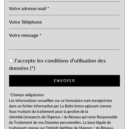
Nombre d'habitants
1 733
Propriétaires (vs. locataires)
69,08 %
Taxe habitation
7,13 %
Taxe foncière
22,90 %
Habitants de moins de 25 ans
26,02 %
Habitants de 25 à 55 ans
35,37 %
Habitants de plus de 55 ans
38,60 %
J'accepte les conditions d'utilisation des
Nombre d'enfants par famille
0,74
données (*)
Familles sans enfant
56,81 %
ENVOYER
Familles avec 1 ou 2 enfants
39,56 %
Maisons
87,32 %
*Champs obligatoires
Les informations recueillies sur ce formulaire sont enregistrées
Appartements
12,68 %
dans un fichier informatisé par La Boite Immo agissant comme
Familles avec 3 enfants
2,18 %
Sous-traitant du traitement pour la gestion de la
clientèle/prospects de l'Agence / du Réseau qui reste Responsable
du Traitement de vos Données personnelles. La base légale du
traitement repose sur l'intérêt légitime de l'Agence / du Réseau.