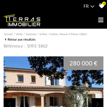
0
FR
Accueil
Vente
Vaucluse
Grillon
Grillon, Maison 5 Piéces 130m2
Retour aux résultats
Référence : 1093-1862
280 000 €